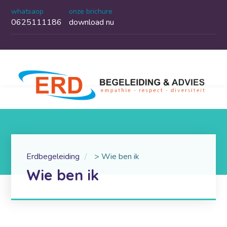
whatsaop
onze brichure
0625111186
download nu
Erdbegeleiding
>
Wie ben ik
Wie ben ik