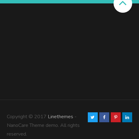
Copyright © 2017
Linethemes
-
NanoCare Theme demo. All rights
reserved.